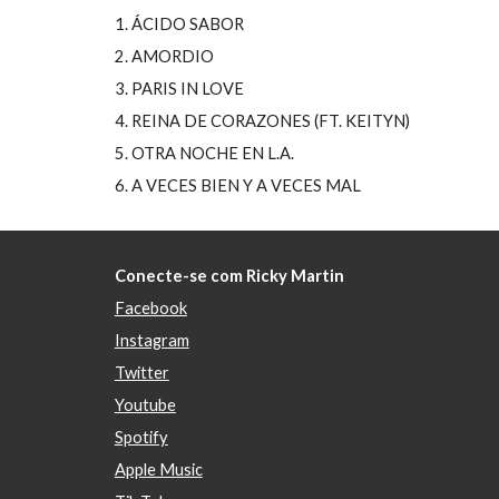
1. ÁCIDO SABOR
2. AMORDIO
3. PARIS IN LOVE
4. REINA DE CORAZONES (FT. KEITYN)
5. OTRA NOCHE EN L.A.
6. A VECES BIEN Y A VECES MAL
Conecte-se com Ricky Martin
Facebook
Instagram
Twitter
Youtube
Spotify
Apple Music