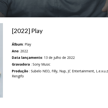
[20
22
]
Play
Álbum
:
Play
Ano
: 20
22
Data lançamento
: 1
3
de
julho
de 20
22
Gravadora
: Sony Music
Produção
:
Subelo NEO, Filly, Nup, JC Entertainment, L.e.x.u.
Rengifo